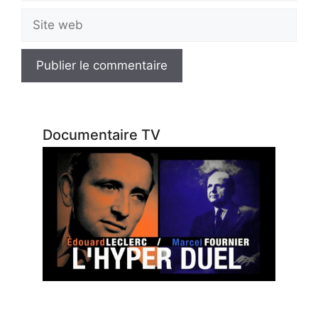
Site
web
Documentaire TV