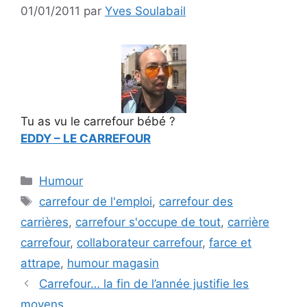
01/01/2011
par
Yves Soulabail
Tu as vu le carrefour bébé ?
EDDY – LE CARREFOUR
Catégories
Humour
Étiquettes
carrefour de l'emploi
,
carrefour des
carrières
,
carrefour s'occupe de tout
,
carrière
carrefour
,
collaborateur carrefour
,
farce et
attrape
,
humour magasin
Carrefour… la fin de l’année justifie les
moyens