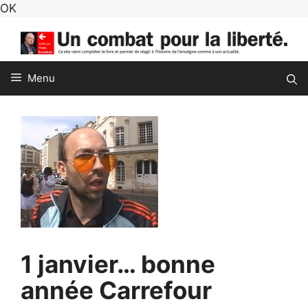
Aller
OK
au
contenu
Menu
1 janvier… bonne
année Carrefour