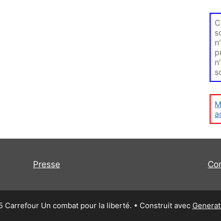
C
s
n
p
n
s
M
a
Presse
Co
 Carrefour Un combat pour la liberté.
• Construit avec
Generat