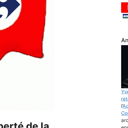
An
Yv
ret
l’
Ac
Co
ar
iberté de la
en