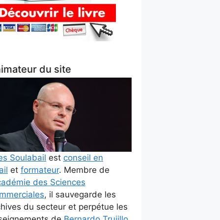
imateur du site
es Soulabail
est
conseil en
ail
et
formateur
. Membre de
adémie des Sciences
mmerciales
, il sauvegarde les
chives du secteur et perpétue les
seignements de
Bernardo Trujillo
.