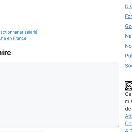
Dis
Fo
Go
actionnariat salarié
Nat
ché en France
No
ire
Pub
So
Ce
mis
de
Att
Co
4.0