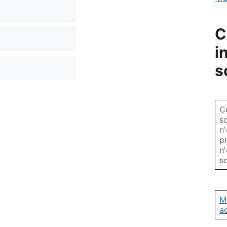
C
i
s
C
so
n
p
n
so
M
a