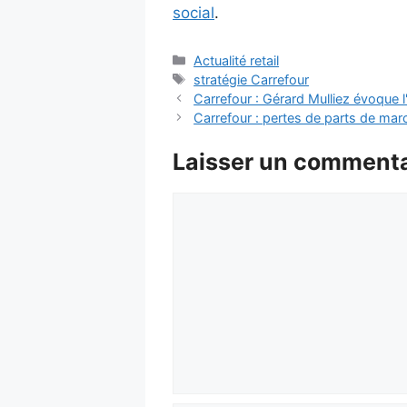
social
.
Catégories
Actualité retail
Étiquettes
stratégie Carrefour
Carrefour : Gérard Mulliez évoque l'
Carrefour : pertes de parts de mar
Laisser un commenta
Commentaire