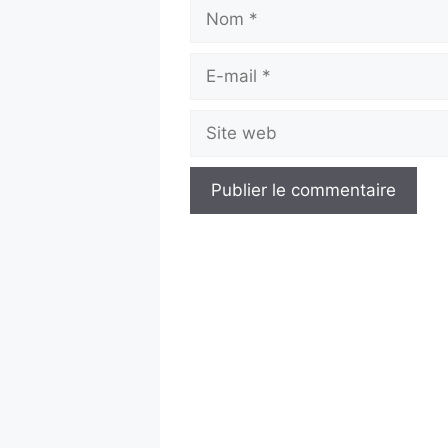
Nom
E-
mail
Site
web