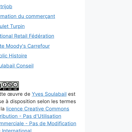
trijob
rmation du commerçant
ulet Turpin
ional Retail Fédération
te Moody's Carrefour
lic Histoire
ulabail Conseil
tte
œuvre
de
Yves Soulabail
est
e à disposition selon les termes
 la
licence Creative Commons
ribution - Pas d'Utilisation
mmerciale - Pas de Modification
 International
.