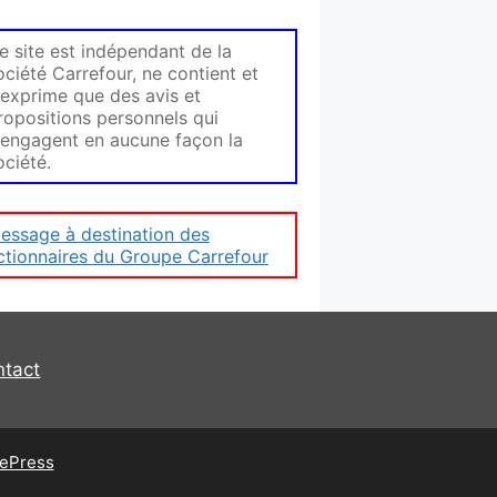
e site est indépendant de la
ociété Carrefour, ne contient et
'exprime que des avis et
ropositions personnels qui
'engagent en aucune façon la
ociété.
essage à destination des
ctionnaires du Groupe Carrefour
ntact
ePress