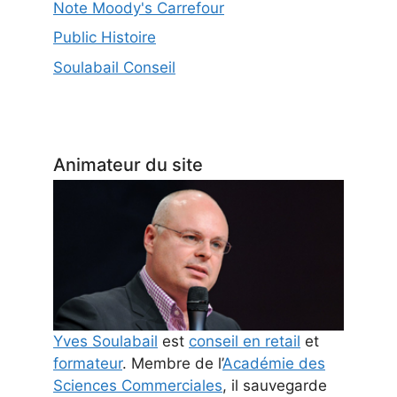
Note Moody's Carrefour
Public Histoire
Soulabail Conseil
Animateur du site
Yves Soulabail
est
conseil en retail
et
formateur
. Membre de l’
Académie des
Sciences Commerciales
, il sauvegarde