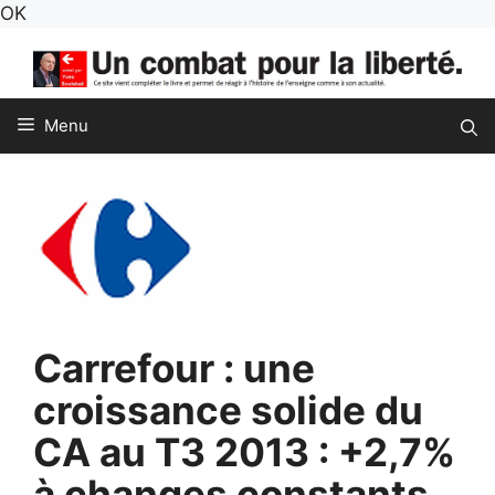
Aller
OK
au
contenu
Menu
Carrefour : une
croissance solide du
CA au T3 2013 : +2,7%
à changes constants