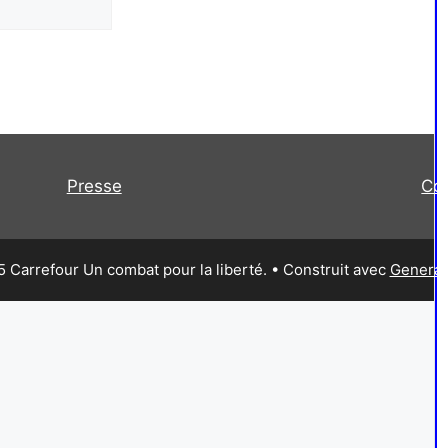
Presse
Co
 Carrefour Un combat pour la liberté.
• Construit avec
Generat