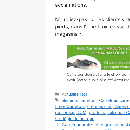
acclamations.
N’oubliez-pas : « Les clients vo
pieds, dans l’urne tiroir-caisse 
magasins ».
Carrefour devrait faire le choix de 
avoir (cette publicité a été détourné
Catégories
Actualité retail
Étiquettes
aliments carrefour
,
Carrefour
,
carre
filière Carrefour
,
filière qualité
,
filières 
de choisir
,
OGM
,
produits
,
sélection C
stratégie de marque
Carrefour moins cher qu’un mousti