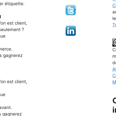
r étiquette.
C
a
t
l
n est client,
Tr
seulement ?
Que
merce.
C
us gagnerez
m
d
A
C
n est client,
M
Que
avant.
us gagnerez