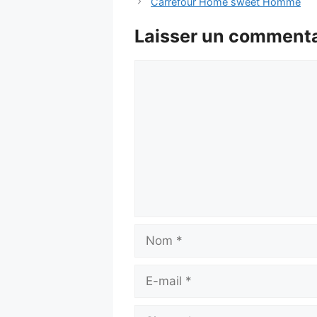
Carrefour Home sweet Homme
Laisser un commenta
Commentaire
Nom
E-
mail
Site