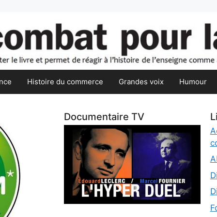
nce
Histoire du commerce
Grandes voix
Humour
Documentaire TV
L
A
c
A
D
D
F