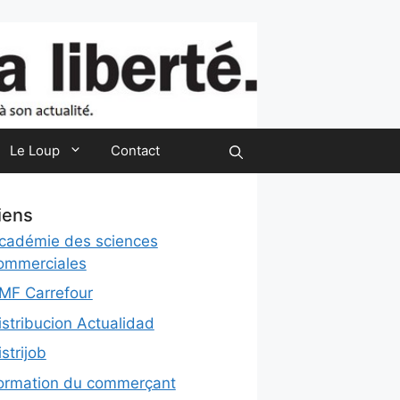
Le Loup
Contact
iens
cadémie des sciences
ommerciales
MF Carrefour
istribucion Actualidad
istrijob
ormation du commerçant