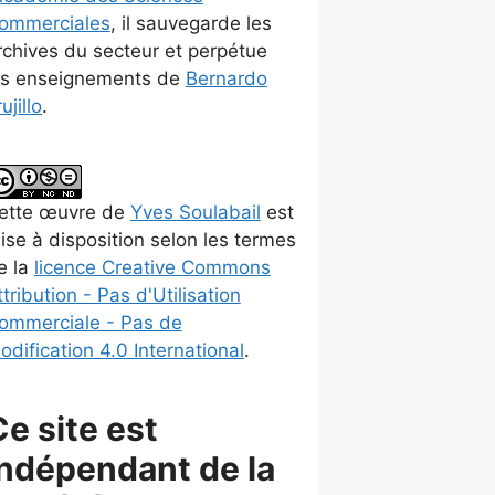
ommerciales
, il sauvegarde les
rchives du secteur et perpétue
es enseignements de
Bernardo
ujillo
.
ette
œuvre
de
Yves Soulabail
est
ise à disposition selon les termes
e la
licence Creative Commons
ttribution - Pas d'Utilisation
ommerciale - Pas de
odification 4.0 International
.
Ce site est
indépendant de la