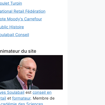
oulet Turpin
ational Retail Fédération
ote Moody's Carrefour
ublic Histoire
oulabail Conseil
nimateur du site
ves Soulabail
est
conseil en
tail
et
formateur
. Membre de
cadémie des Sciences