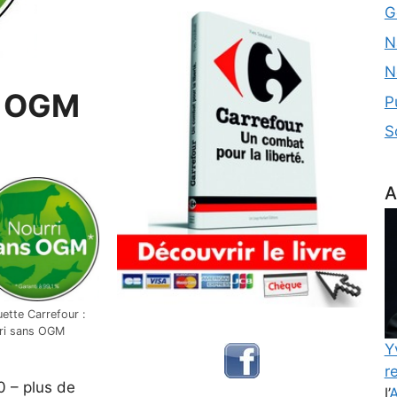
G
N
N
s OGM
P
S
A
uette Carrefour :
ri sans OGM
Y
re
0 – plus de
l’
A