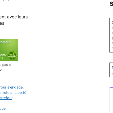
tent avec leurs
des
ne pas en
e)
four s'engage
,
carrefour
,
Liberté
arrefour
,
que !