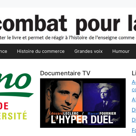
nce
Histoire du commerce
Grandes voix
Humour
Documentaire TV
L
A
c
A
D
D
F