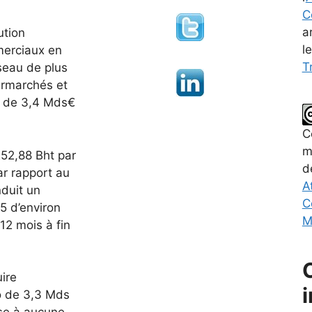
C
a
ution
l
merciaux en
Tr
seau de plus
rmarchés et
es de 3,4 Mds€
C
m
252,88 Bht par
d
ar rapport au
A
induit un
C
15 d’environ
M
12 mois à fin
ire
o de 3,3 Mds