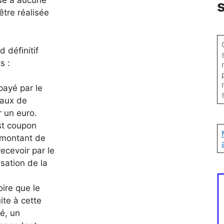
ise à aucune
être réalisée
 définitif
s :
 payé par le
taux de
 un euro.
est coupon
 montant de
ecevoir par le
sation de la
toire que le
ite à cette
vé, un