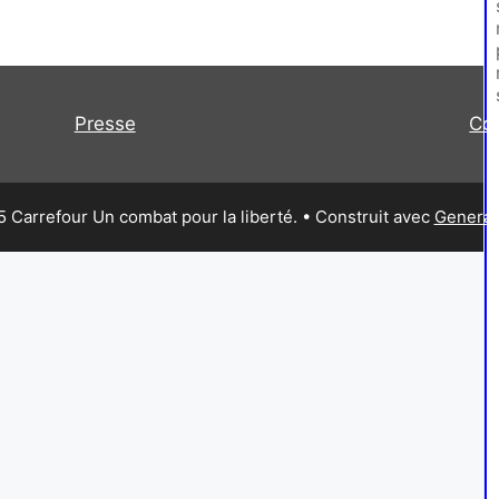
Presse
Co
 Carrefour Un combat pour la liberté.
• Construit avec
Generat