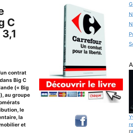
G
e
N
g C
N
 3,1
P
S
A
’un contrat
 dans Big C
lande (« Big
e), au groupe
lomérats
ibution, le
Y
ntaire, la
re
mobilier et
l’
A