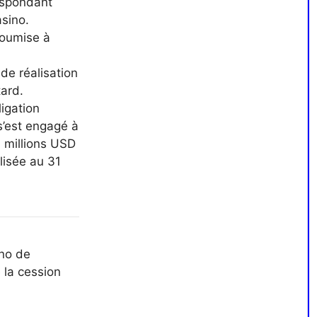
espondant
sino.
soumise à
de réalisation
ard.
igation
s’est engagé à
millions USD
alisée au 31
no de
la cession