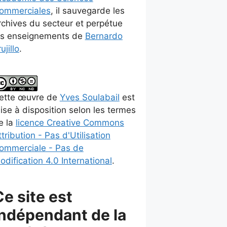
ommerciales
, il sauvegarde les
rchives du secteur et perpétue
es enseignements de
Bernardo
ujillo
.
ette
œuvre
de
Yves Soulabail
est
ise à disposition selon les termes
e la
licence Creative Commons
ttribution - Pas d'Utilisation
ommerciale - Pas de
odification 4.0 International
.
Ce site est
indépendant de la