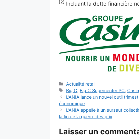
[2]
Incluant la dette financière n
Catégories
Actualité retail
Étiquettes
Big C
,
Big C Supercenter PC
,
Casi
L’ANIA lance un nouvel outil trimest
économique
L’ANIA appelle à un sursaut collecti
la fin de la guerre des prix
Laisser un commenta