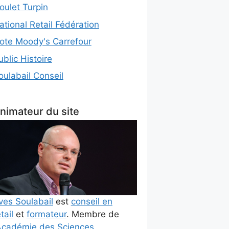
oulet Turpin
ational Retail Fédération
ote Moody's Carrefour
ublic Histoire
oulabail Conseil
nimateur du site
ves Soulabail
est
conseil en
tail
et
formateur
. Membre de
cadémie des Sciences