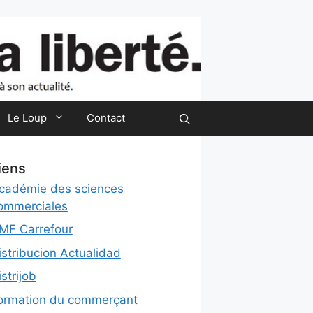
Le Loup
Contact
iens
cadémie des sciences
ommerciales
MF Carrefour
istribucion Actualidad
istrijob
ormation du commerçant