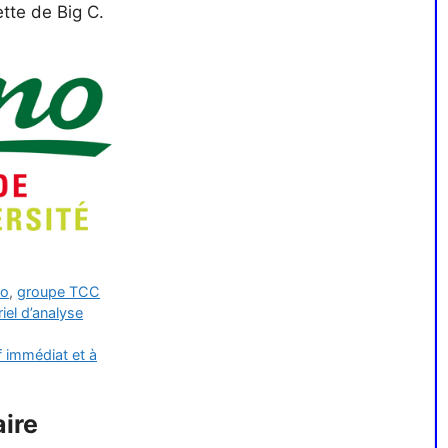
ette de Big C.
no
,
groupe TCC
riel d’analyse
f immédiat et à
ire