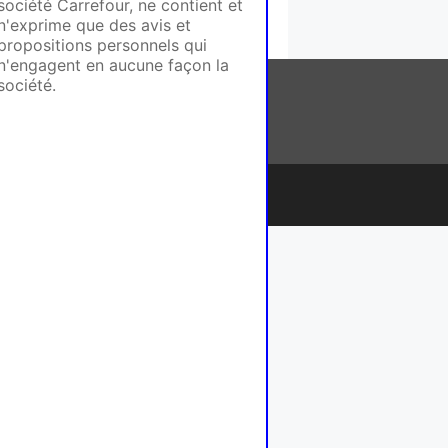
société Carrefour, ne contient et
n'exprime que des avis et
propositions personnels qui
n'engagent en aucune façon la
société.
ntact
ePress