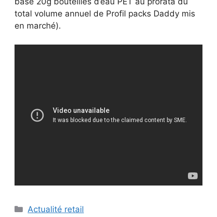
base 20g bouteilles d’eau PET au prorata du
total volume annuel de Profil packs Daddy mis
en marché).
Catégories
Actualité retail