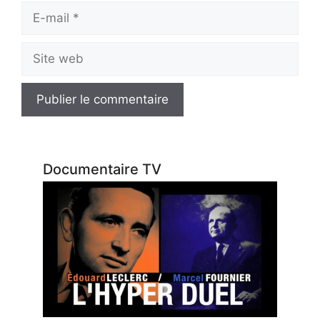
E-
mail
Site
web
Documentaire TV