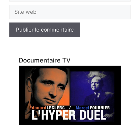
Site
web
Documentaire TV