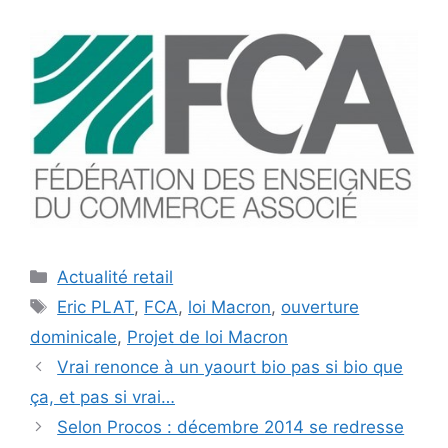
Catégories
Actualité retail
Étiquettes
Eric PLAT
,
FCA
,
loi Macron
,
ouverture
dominicale
,
Projet de loi Macron
Vrai renonce à un yaourt bio pas si bio que
ça, et pas si vrai…
Selon Procos : décembre 2014 se redresse