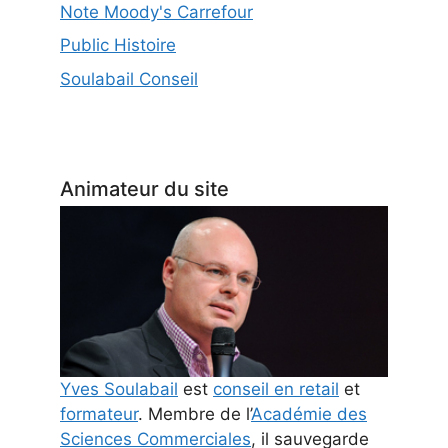
Note Moody's Carrefour
Public Histoire
Soulabail Conseil
Animateur du site
Yves Soulabail
est
conseil en retail
et
formateur
. Membre de l’
Académie des
Sciences Commerciales
, il sauvegarde