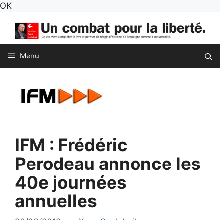
Aller
OK
au
contenu
Menu
IFM : Frédéric
Perodeau annonce les
40e journées
annuelles