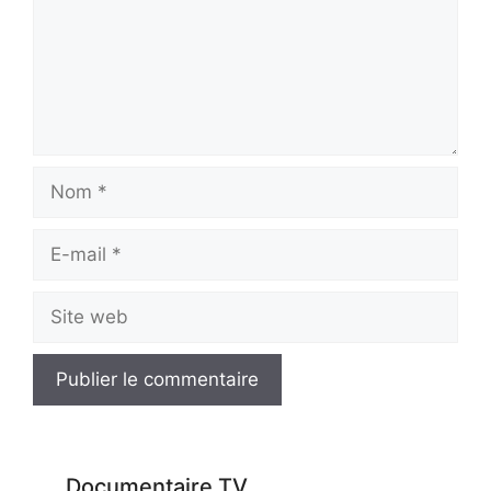
Nom
E-
mail
Site
web
Documentaire TV