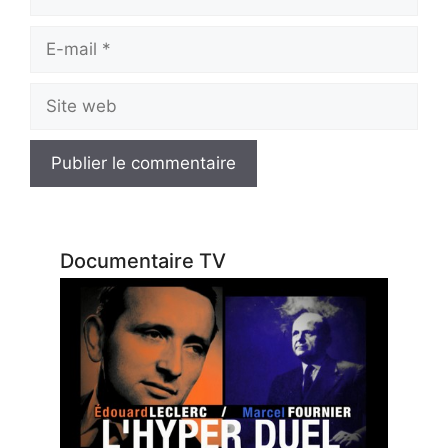
E-
mail
Site
web
Documentaire TV