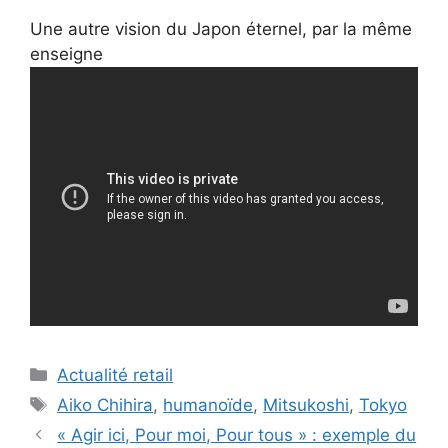
Une autre vision du Japon éternel, par la même
enseigne
Catégories
Actualité retail
Étiquettes
Aiko Chihira
,
humanoïde
,
Mitsukoshi
,
Tokyo
« Agir ici, Pour moi, Pour tous » : exemple du