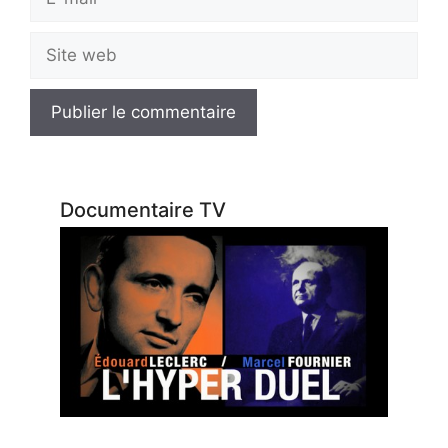
mail
Site
web
Documentaire TV