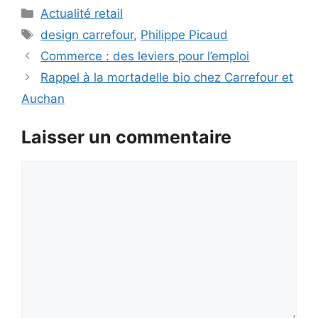
Catégories
Actualité retail
Étiquettes
design carrefour
,
Philippe Picaud
Commerce : des leviers pour l’emploi
Rappel à la mortadelle bio chez Carrefour et
Auchan
Laisser un commentaire
Commentaire