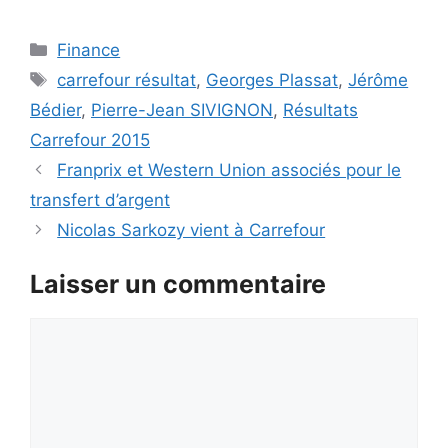
Catégories
Finance
Étiquettes
carrefour résultat
,
Georges Plassat
,
Jérôme
Bédier
,
Pierre-Jean SIVIGNON
,
Résultats
Carrefour 2015
Franprix et Western Union associés pour le
transfert d’argent
Nicolas Sarkozy vient à Carrefour
Laisser un commentaire
Commentaire