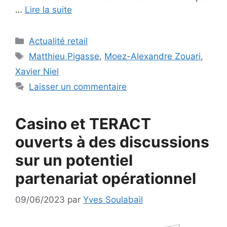
…
Lire la suite
Catégories
Actualité retail
Étiquettes
Matthieu Pigasse
,
Moez-Alexandre Zouari
,
Xavier Niel
Laisser un commentaire
Casino et TERACT
ouverts à des discussions
sur un potentiel
partenariat opérationnel
09/06/2023
par
Yves Soulabail