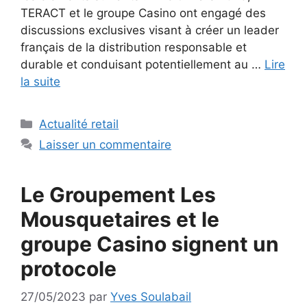
TERACT et le groupe Casino ont engagé des
discussions exclusives visant à créer un leader
français de la distribution responsable et
durable et conduisant potentiellement au …
Lire
la suite
Catégories
Actualité retail
Laisser un commentaire
Le Groupement Les
Mousquetaires et le
groupe Casino signent un
protocole
27/05/2023
par
Yves Soulabail