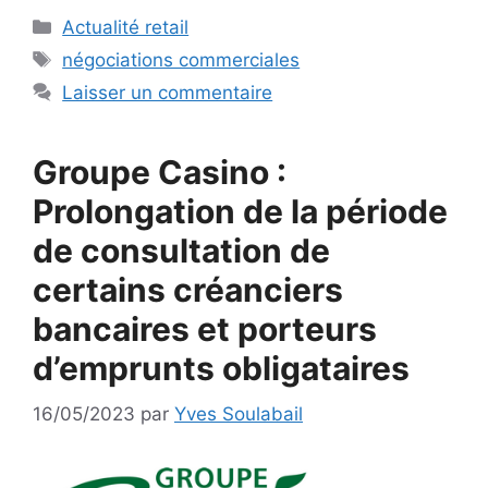
Catégories
Actualité retail
Étiquettes
négociations commerciales
Laisser un commentaire
Groupe Casino :
Prolongation de la période
de consultation de
certains créanciers
bancaires et porteurs
d’emprunts obligataires
16/05/2023
par
Yves Soulabail