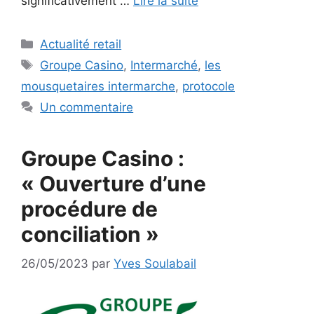
significativement …
Lire la suite
Catégories
Actualité retail
Étiquettes
Groupe Casino
,
Intermarché
,
les
mousquetaires intermarche
,
protocole
Un commentaire
Groupe Casino :
« Ouverture d’une
procédure de
conciliation »
26/05/2023
par
Yves Soulabail