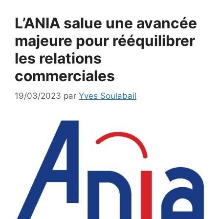
L’ANIA salue une avancée
majeure pour rééquilibrer
les relations
commerciales
19/03/2023
par
Yves Soulabail