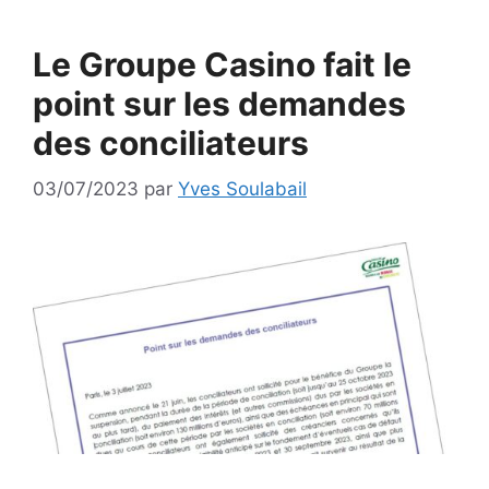
Le Groupe Casino fait le
point sur les demandes
des conciliateurs
03/07/2023
par
Yves Soulabail