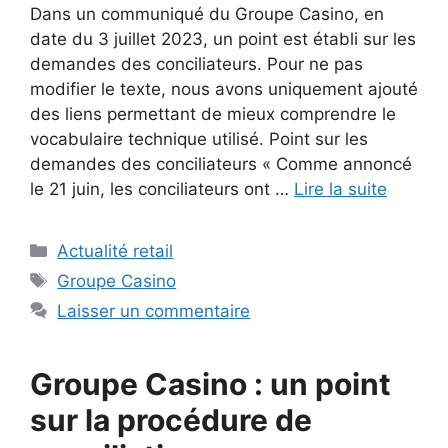
Dans un communiqué du Groupe Casino, en
date du 3 juillet 2023, un point est établi sur les
demandes des conciliateurs. Pour ne pas
modifier le texte, nous avons uniquement ajouté
des liens permettant de mieux comprendre le
vocabulaire technique utilisé. Point sur les
demandes des conciliateurs « Comme annoncé
le 21 juin, les conciliateurs ont …
Lire la suite
Catégories
Actualité retail
Étiquettes
Groupe Casino
Laisser un commentaire
Groupe Casino : un point
sur la procédure de