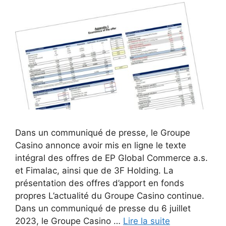
Dans un communiqué de presse, le Groupe
Casino annonce avoir mis en ligne le texte
intégral des offres de EP Global Commerce a.s.
et Fimalac, ainsi que de 3F Holding. La
présentation des offres d’apport en fonds
propres L’actualité du Groupe Casino continue.
Dans un communiqué de presse du 6 juillet
2023, le Groupe Casino …
Lire la suite