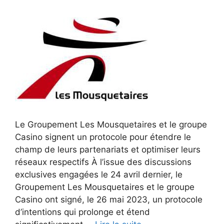
Le Groupement Les Mousquetaires et le groupe
Casino signent un protocole pour étendre le
champ de leurs partenariats et optimiser leurs
réseaux respectifs À l’issue des discussions
exclusives engagées le 24 avril dernier, le
Groupement Les Mousquetaires et le groupe
Casino ont signé, le 26 mai 2023, un protocole
d’intentions qui prolonge et étend