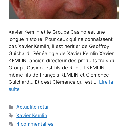
Xavier Kemlin et le Groupe Casino est une
longue histoire. Pour ceux qui ne connaissent
pas Xavier Kemlin, il est héritier de Geoffroy
Guichard. Généalogie de Xavier Kemlin Xavier
KEMLIN, ancien directeur des produits frais du
Groupe Casino, est fils de Robert KEMLIN, lui-
même fils de François KEMLIN et Clémence
Guichard… Et c’est Clémence qui est …
Lire la
suite
Catégories
Actualité retail
Étiquettes
Xavier Kemlin
4 commentaires