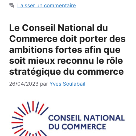
Laisser un commentaire
Le Conseil National du
Commerce doit porter des
ambitions fortes afin que
soit mieux reconnu le rôle
stratégique du commerce
26/04/2023
par
Yves Soulabail