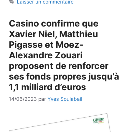
Laisser un commentaire
Casino confirme que
Xavier Niel, Matthieu
Pigasse et Moez-
Alexandre Zouari
proposent de renforcer
ses fonds propres jusqu’à
1,1 milliard d’euros
14/06/2023
par
Yves Soulabail