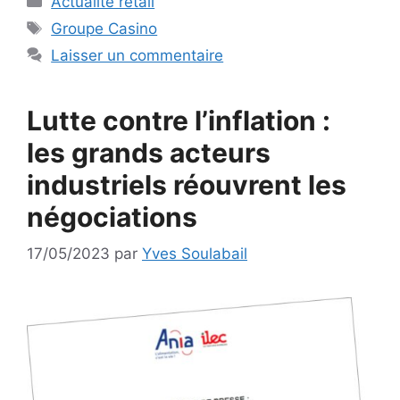
Actualité retail
Étiquettes
Groupe Casino
Laisser un commentaire
Lutte contre l’inflation :
les grands acteurs
industriels réouvrent les
négociations
17/05/2023
par
Yves Soulabail