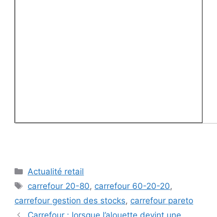
Catégories
Actualité retail
Étiquettes
carrefour 20-80
,
carrefour 60-20-20
,
carrefour gestion des stocks
,
carrefour pareto
Carrefour : lorsque l’alouette devint une