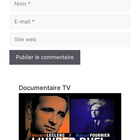
Nom
E-
mail
Site
web
Documentaire TV