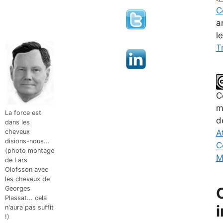
C
a
l
Tr
C
m
La force est
d
dans les
A
cheveux
disions-nous...
C
(photo montage
M
de Lars
Olofsson avec
les cheveux de
Georges
Plassat... cela
n'aura pas suffit
!)