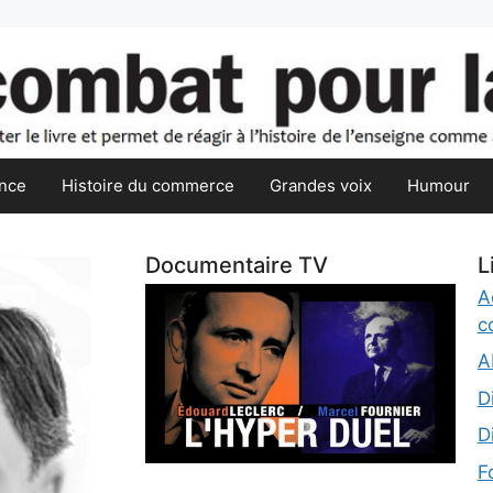
nce
Histoire du commerce
Grandes voix
Humour
Documentaire TV
L
A
c
A
D
D
F