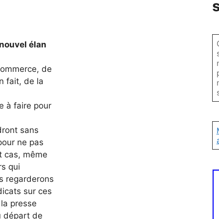
 nouvel élan
 commerce, de
 fait, de la
 à faire pour
dront sans
pour ne pas
ut cas, même
rs qui
us regarderons
dicats sur ces
 la presse
u départ de