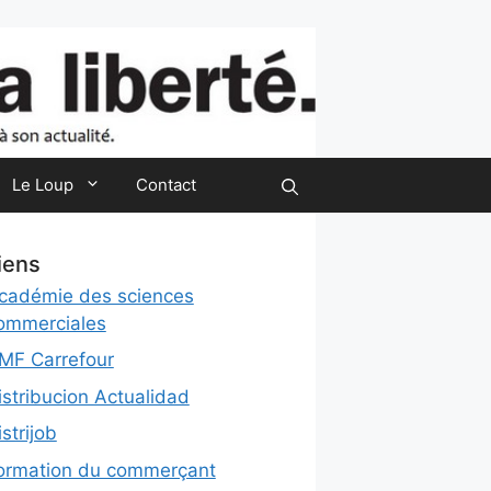
Le Loup
Contact
iens
cadémie des sciences
ommerciales
MF Carrefour
istribucion Actualidad
istrijob
ormation du commerçant