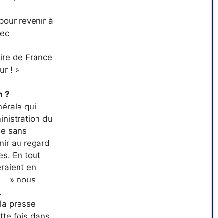
pour revenir à
vec
oire de France
ur ! »
n ?
nérale qui
inistration du
me sans
enir au regard
es. En tout
eraient en
it… » nous
…
la presse
ette fois dans