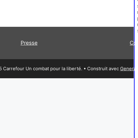
Presse
Co
 Carrefour Un combat pour la liberté.
• Construit avec
Generat