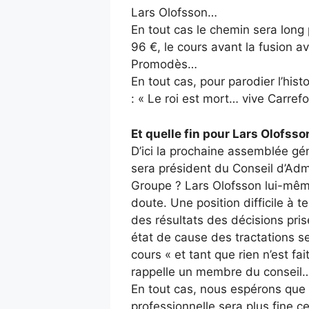
Lars Olofsson…
En tout cas le chemin sera long 
96 €, le cours avant la fusion a
Promodès…
En tout cas, pour parodier l’hist
: « Le roi est mort… vive Carrefo
Et quelle fin pour Lars Olofsso
D’ici la prochaine assemblée gé
sera président du Conseil d’Adm
Groupe ? Lars Olofsson lui-mê
doute. Une position difficile à t
des résultats des décisions pris
état de cause des tractations s
cours « et tant que rien n’est fa
rappelle un membre du conseil
En tout cas, nous espérons que 
professionnelle sera plus fine c