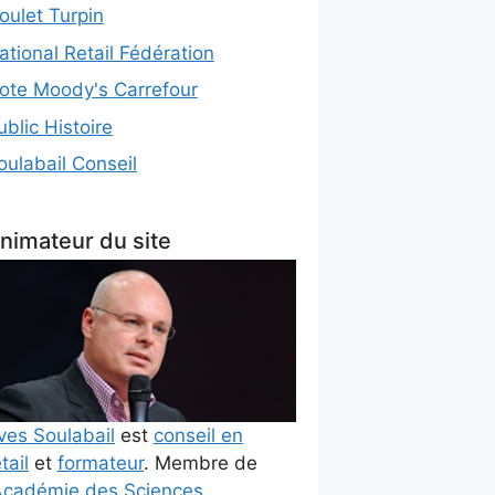
oulet Turpin
ational Retail Fédération
ote Moody's Carrefour
ublic Histoire
oulabail Conseil
nimateur du site
ves Soulabail
est
conseil en
tail
et
formateur
. Membre de
cadémie des Sciences