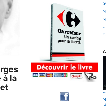
G
N
N
P
S
A
orges
à la
 et
Y
re
l’
A