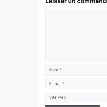
Laisser un commenta
Commentaire
Nom
E-
mail
Site
web