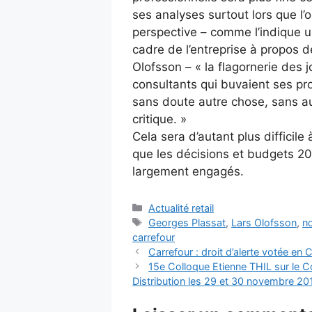
ses analyses surtout lors que l’
perspective – comme l’indique 
cadre de l’entreprise à propos d
Olofsson – « la flagornerie des j
consultants qui buvaient ses pr
sans doute autre chose, sans a
critique. »
Cela sera d’autant plus difficile
que les décisions et budgets 20
largement engagés.
Catégories
Actualité retail
Étiquettes
Georges Plassat
,
Lars Olofsson
,
n
carrefour
Carrefour : droit d’alerte votée en
15e Colloque Etienne THIL sur le 
Distribution les 29 et 30 novembre 20