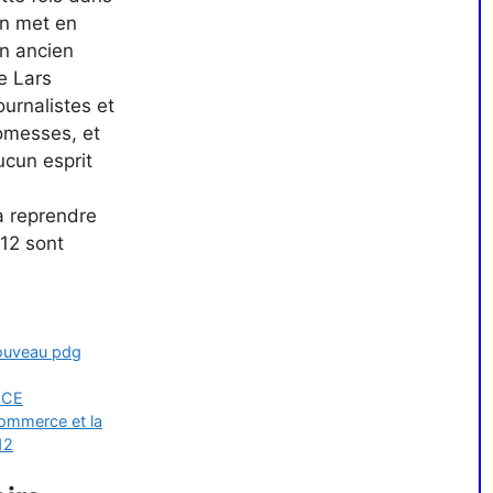
on met en
un ancien
e Lars
ournalistes et
omesses, et
ucun esprit
 à reprendre
12 sont
ouveau pdg
 CCE
Commerce et la
12