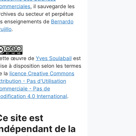
ommerciales
, il sauvegarde les
rchives du secteur et perpétue
es enseignements de
Bernardo
ujillo
.
ette
œuvre
de
Yves Soulabail
est
ise à disposition selon les termes
e la
licence Creative Commons
ttribution - Pas d'Utilisation
ommerciale - Pas de
odification 4.0 International
.
Ce site est
indépendant de la