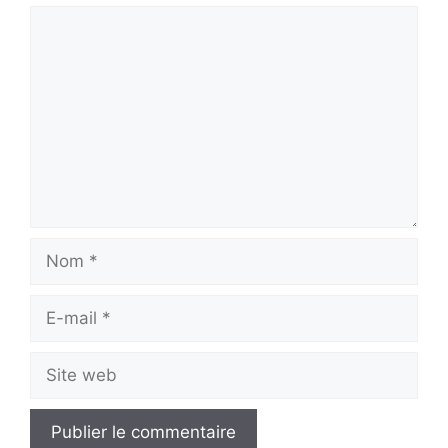
Commentaire
Nom
E-
mail
Site
web