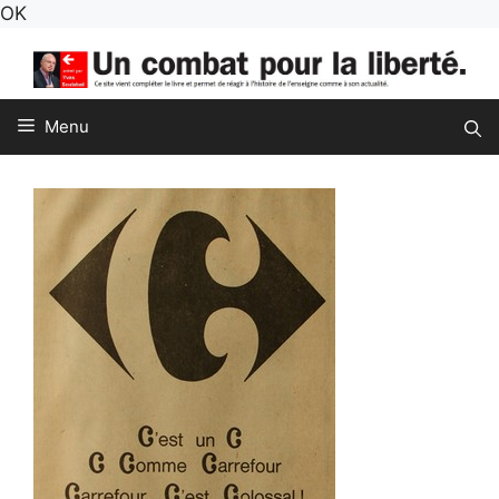
Aller
OK
au
contenu
Menu