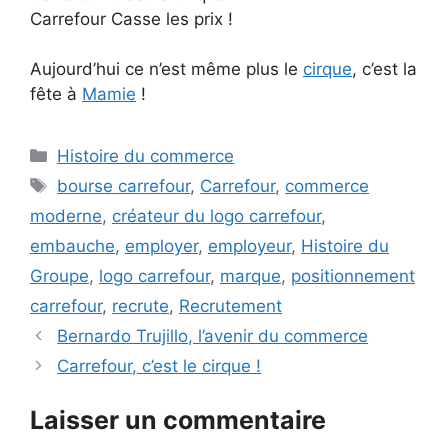
Carrefour Casse les prix !
Aujourd’hui ce n’est même plus le
cirque
, c’est la
fête à
Mamie
!
Catégories
Histoire du commerce
Étiquettes
bourse carrefour
,
Carrefour
,
commerce
moderne
,
créateur du logo carrefour
,
embauche
,
employer
,
employeur
,
Histoire du
Groupe
,
logo carrefour
,
marque
,
positionnement
carrefour
,
recrute
,
Recrutement
Bernardo Trujillo, l’avenir du commerce
Carrefour, c’est le cirque !
Laisser un commentaire