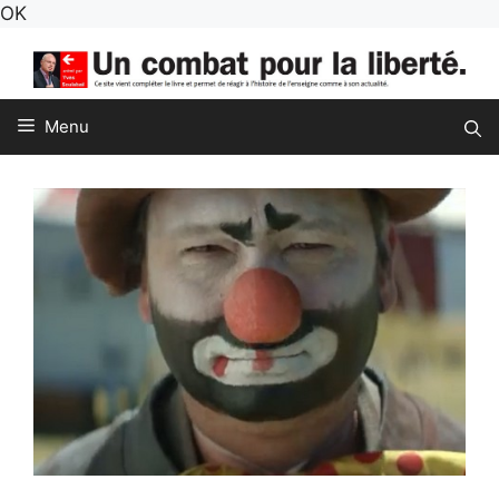
Aller
OK
au
contenu
Menu