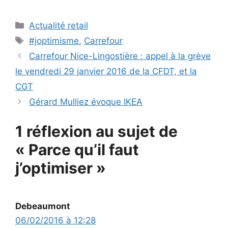
Catégories
Actualité retail
Étiquettes
#joptimisme
,
Carrefour
Carrefour Nice-Lingostière : appel à la grève
le vendredi 29 janvier 2016 de la CFDT, et la
CGT
Gérard Mulliez évoque IKEA
1 réflexion au sujet de
« Parce qu’il faut
j’optimiser »
Debeaumont
06/02/2016 à 12:28