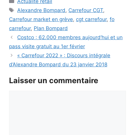
Actualité retail
Étiquettes
Alexandre Bompard
,
Carrefour CGT
,
Carrefour market en grève
,
cgt carrefour
,
fo
carrefour
,
Plan Bompard
Costco : 62.000 membres aujourd’hui et un
pass visite gratuit au 1er février
« Carrefour 2022 » : Discours intégrale
d’Alexandre Bompard du 23 janvier 2018
Laisser un commentaire
Commentaire