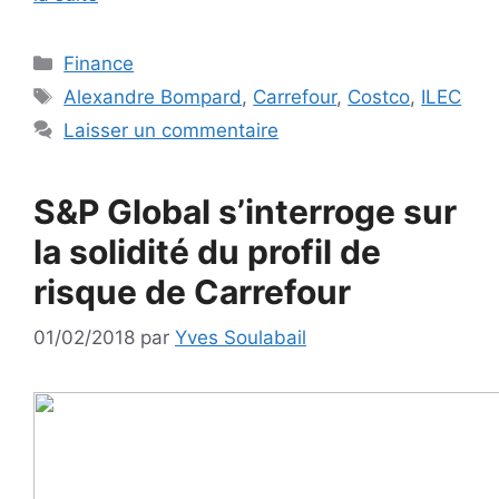
Catégories
Finance
Étiquettes
Alexandre Bompard
,
Carrefour
,
Costco
,
ILEC
Laisser un commentaire
S&P Global s’interroge sur
la solidité du profil de
risque de Carrefour
01/02/2018
par
Yves Soulabail