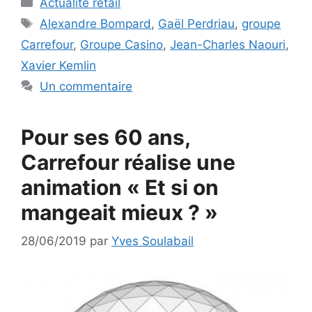
Actualité retail
Étiquettes
Alexandre Bompard
,
Gaël Perdriau
,
groupe
Carrefour
,
Groupe Casino
,
Jean-Charles Naouri
,
Xavier Kemlin
Un commentaire
Pour ses 60 ans,
Carrefour réalise une
animation « Et si on
mangeait mieux ? »
28/06/2019
par
Yves Soulabail