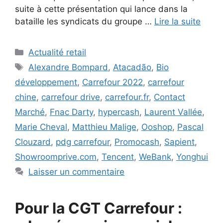
suite à cette présentation qui lance dans la
bataille les syndicats du groupe …
Lire la suite
Catégories
Actualité retail
Étiquettes
Alexandre Bompard
,
Atacadão
,
Bio
développement
,
Carrefour 2022
,
carrefour
chine
,
carrefour drive
,
carrefour.fr
,
Contact
Marché
,
Fnac Darty
,
hypercash
,
Laurent Vallée
,
Marie Cheval
,
Matthieu Malige
,
Ooshop
,
Pascal
Clouzard
,
pdg carrefour
,
Promocash
,
Sapient
,
Showroomprive.com
,
Tencent
,
WeBank
,
Yonghui
Laisser un commentaire
Pour la CGT Carrefour :