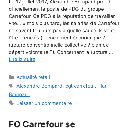
Le 17 juillet 2017, Alexandre Bompard prend
officiellement le poste de PDG du groupe
Carrefour. Ce PDG à la réputation de travailler
vite… 6 mois plus tard, les salariés de Carrefour
ne savent toujours pas à quelle sauce ils vont
être licenciés (licenciement économique ?
rupture conventionnelle collective ? plan de
départ volontaire ?). Concernant la rupture …
Lire la suite
Catégories
Actualité retail
Étiquettes
Alexandre Bompard
,
cgt carrefour
,
Plan
Bompard
Laisser un commentaire
FO Carrefour se