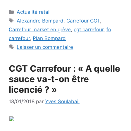
Catégories
Actualité retail
Étiquettes
Alexandre Bompard
,
Carrefour CGT
,
Carrefour market en grève
,
cgt carrefour
,
fo
carrefour
,
Plan Bompard
Laisser un commentaire
CGT Carrefour : « A quelle
sauce va-t-on être
licencié ? »
18/01/2018
par
Yves Soulabail