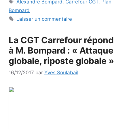
Étiquettes
Alexandre Bompard
,
Carrefour CGT
,
Plan
Bompard
Laisser un commentaire
La CGT Carrefour répond
à M. Bompard : « Attaque
globale, riposte globale »
16/12/2017
par
Yves Soulabail