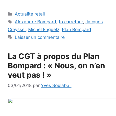
Catégories
Actualité retail
Étiquettes
Alexandre Bompard
,
fo carrefour
,
Jacques
Creyssel
,
Michel Enguelz
,
Plan Bompard
Laisser un commentaire
La CGT à propos du Plan
Bompard : « Nous, on n’en
veut pas ! »
03/01/2018
par
Yves Soulabail