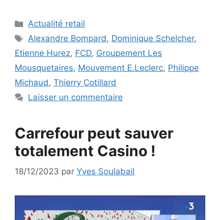
Catégories
Actualité retail
Étiquettes
Alexandre Bompard
,
Dominique Schelcher
,
Etienne Hurez
,
FCD
,
Groupement Les
Mousquetaires
,
Mouvement E.Leclerc
,
Philippe
Michaud
,
Thierry Cotillard
Laisser un commentaire
Carrefour peut sauver
totalement Casino !
18/12/2023
par
Yves Soulabail