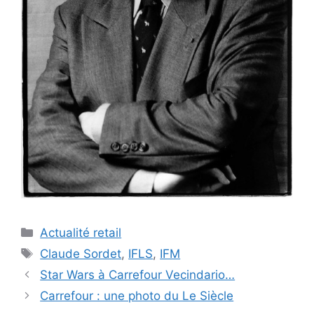
Catégories
Actualité retail
Étiquettes
Claude Sordet
,
IFLS
,
IFM
Star Wars à Carrefour Vecindario…
Carrefour : une photo du Le Siècle