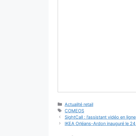
Catégories
Actualité retail
Étiquettes
COMEOS
SightCall : l’assistant vidéo en ligne
IKEA Orléans-Ardon inauguré le 24