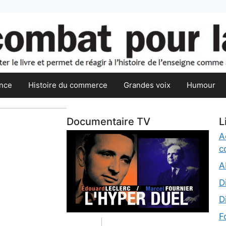
nce
Histoire du commerce
Grandes voix
Humour
Documentaire TV
L
A
c
A
D
D
F