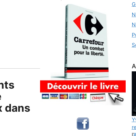
G
N
N
P
S
A
nts
e
x dans
Y
re
l’
A