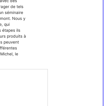
 avec des
ager de tels
un séminaire
ramont. Nous y
, qui
 étapes ils
urs produits à
ls peuvent
ifférentes
Michel, le