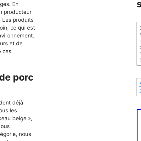
ages. En
un producteur
. Les produits
oin, ce qui est
environnement.
urs et de
e ces
 de porc
dent déjà
ous les
peau belge »,
nous
tégorie, nous