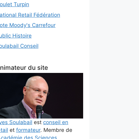
oulet Turpin
ational Retail Fédération
ote Moody's Carrefour
ublic Histoire
oulabail Conseil
nimateur du site
ves Soulabail
est
conseil en
tail
et
formateur
. Membre de
cadémie des Sciences