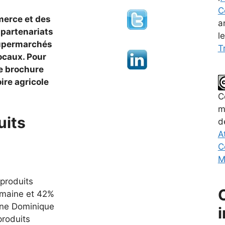
C
merce et des
a
 partenariats
l
supermarchés
Tr
ocaux. Pour
ne brochure
oire agricole
C
m
uits
d
A
C
M
produits
emaine et 42%
gne Dominique
roduits