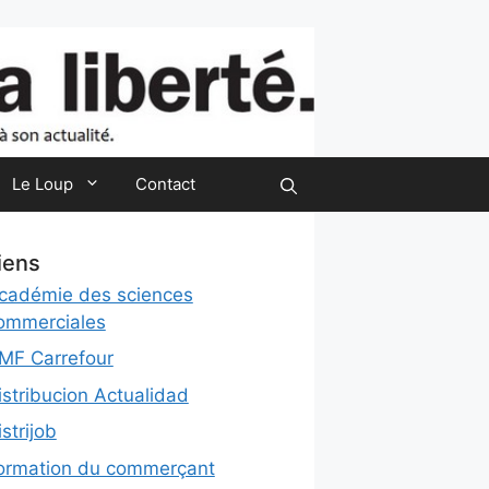
Le Loup
Contact
iens
cadémie des sciences
ommerciales
MF Carrefour
istribucion Actualidad
istrijob
ormation du commerçant