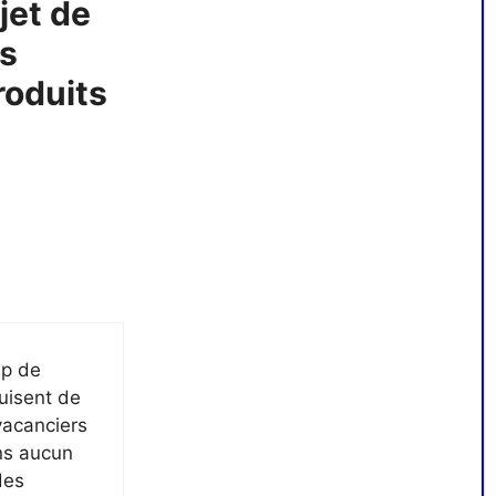
jet de
s
roduits
up de
uisent de
vacanciers
ns aucun
des