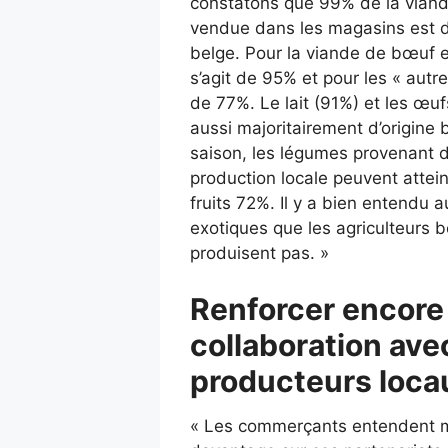
constatons que 99% de la viand
vendue dans les magasins est d
belge. Pour la viande de bœuf et
s’agit de 95% et pour les « autr
de 77%. Le lait (91%) et les œu
aussi majoritairement d’origine 
saison, les légumes provenant d
production locale peuvent attei
fruits 72%. Il y a bien entendu a
exotiques que les agriculteurs 
produisent pas. »
Renforcer encore 
collaboration ave
producteurs loca
« Les commerçants entendent m