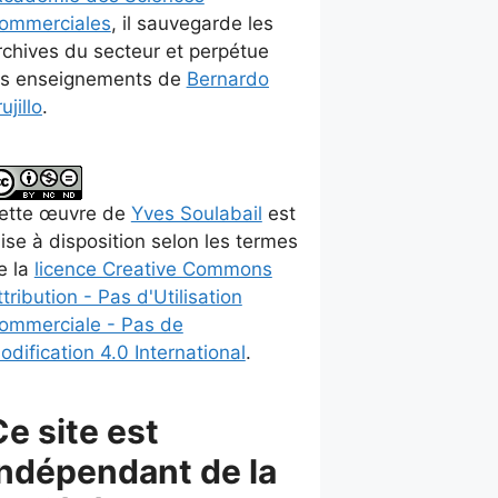
ommerciales
, il sauvegarde les
rchives du secteur et perpétue
es enseignements de
Bernardo
ujillo
.
ette
œuvre
de
Yves Soulabail
est
ise à disposition selon les termes
e la
licence Creative Commons
ttribution - Pas d'Utilisation
ommerciale - Pas de
odification 4.0 International
.
Ce site est
indépendant de la