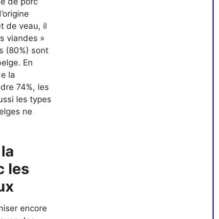
e de porc
’origine
 de veau, il
es viandes »
fs (80%) sont
belge. En
e la
ndre 74%, les
ussi les types
belges ne
la
c les
ux
iser encore