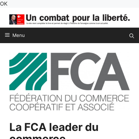
Aller
OK
au
contenu
Menu
La FCA leader du
commerce