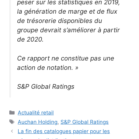
peser sur les statistiques en 2019,
la génération de marge et de flux
de trésorerie disponibles du
groupe devrait s’améliorer à partir
de 2020.
Ce rapport ne constitue pas une
action de notation. »
S&P Global Ratings
Catégories
Actualité retail
Étiquettes
Auchan Holding
,
S&P Global Ratings
La fin des catalogues papier pour les