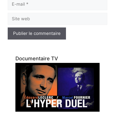
E-
mail
Site
web
Documentaire TV