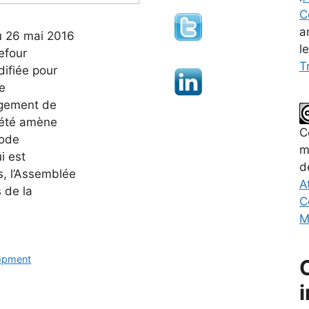
C
a
u 26 mai 2016
l
efour
Tr
ifiée pour
e
ngement de
iété amène
C
code
m
i est
d
s, l’Assemblée
A
 de la
C
M
lopment