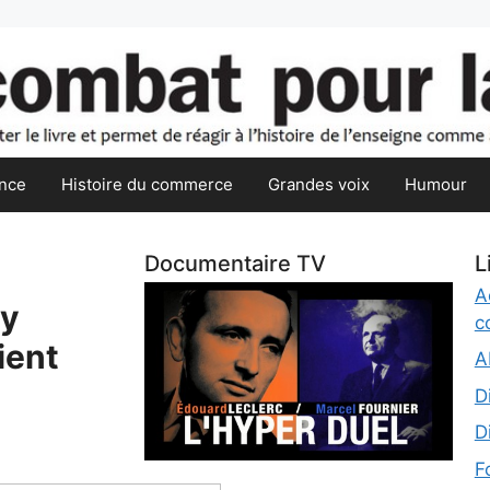
nce
Histoire du commerce
Grandes voix
Humour
Documentaire TV
L
A
ty
c
ient
A
D
D
F