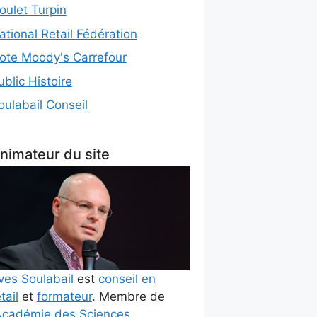
oulet Turpin
ational Retail Fédération
ote Moody's Carrefour
ublic Histoire
oulabail Conseil
nimateur du site
ves Soulabail
est
conseil en
tail
et
formateur
. Membre de
cadémie des Sciences