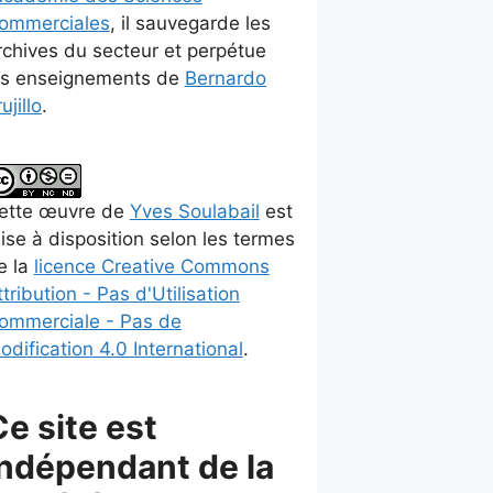
ommerciales
, il sauvegarde les
rchives du secteur et perpétue
es enseignements de
Bernardo
ujillo
.
ette
œuvre
de
Yves Soulabail
est
ise à disposition selon les termes
e la
licence Creative Commons
ttribution - Pas d'Utilisation
ommerciale - Pas de
odification 4.0 International
.
Ce site est
indépendant de la