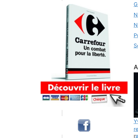
G
N
N
P
S
A
Y
re
l’
A