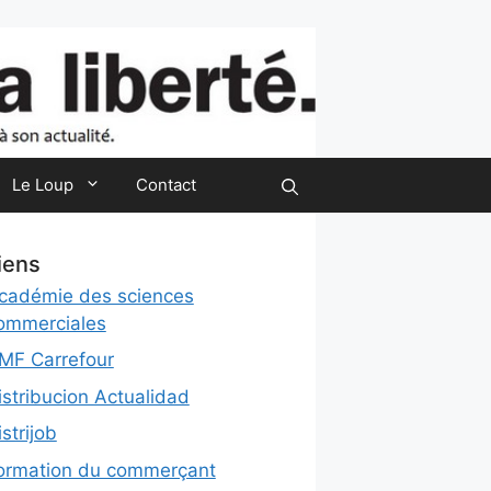
Le Loup
Contact
iens
cadémie des sciences
ommerciales
MF Carrefour
istribucion Actualidad
istrijob
ormation du commerçant