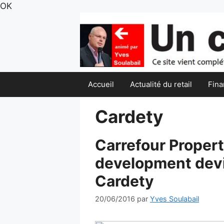
Aller
OK
au
contenu
Accueil
Actualité du retail
Fina
Cardety
Carrefour Proper
development dev
Cardety
20/06/2016
par
Yves Soulabail