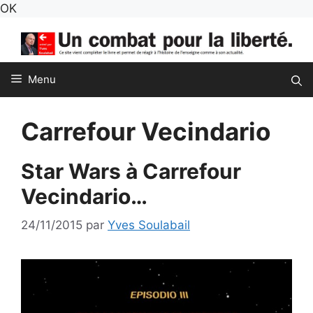
Aller
OK
au
contenu
Menu
Carrefour Vecindario
Star Wars à Carrefour
Vecindario…
24/11/2015
par
Yves Soulabail