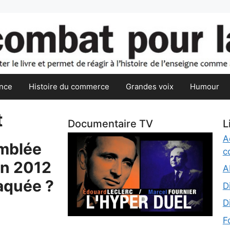
nce
Histoire du commerce
Grandes voix
Humour
t
Documentaire TV
L
A
emblée
c
in 2012
A
taquée ?
D
D
F