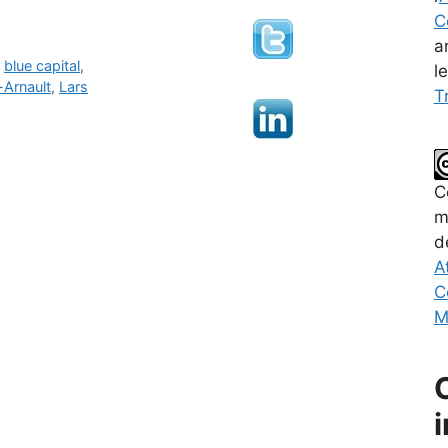
C
a
,
blue capital
,
l
Arnault
,
Lars
Tr
C
m
d
A
C
M