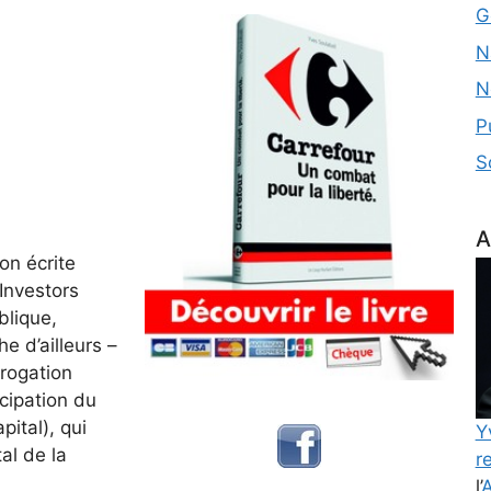
G
N
N
P
S
A
on écrite
Investors
blique,
e d’ailleurs –
rrogation
cipation du
ital), qui
Y
al de la
re
l’
A