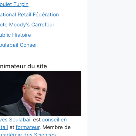
oulet Turpin
ational Retail Fédération
ote Moody's Carrefour
ublic Histoire
oulabail Conseil
nimateur du site
ves Soulabail
est
conseil en
tail
et
formateur
. Membre de
cadémie des Sciences