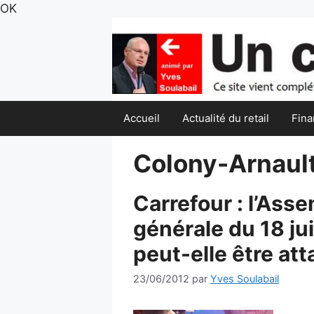
Aller
OK
au
contenu
Accueil
Actualité du retail
Fina
Colony-Arnaul
Carrefour : l’Ass
générale du 18 ju
peut-elle être at
23/06/2012
par
Yves Soulabail