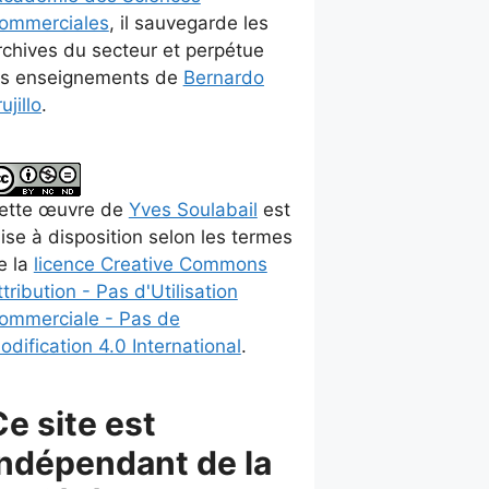
ommerciales
, il sauvegarde les
rchives du secteur et perpétue
es enseignements de
Bernardo
ujillo
.
ette
œuvre
de
Yves Soulabail
est
ise à disposition selon les termes
e la
licence Creative Commons
ttribution - Pas d'Utilisation
ommerciale - Pas de
odification 4.0 International
.
Ce site est
indépendant de la