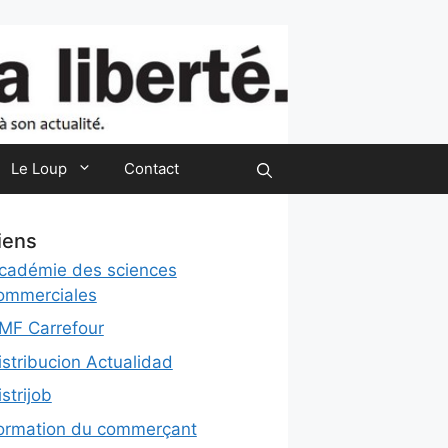
Le Loup
Contact
iens
cadémie des sciences
ommerciales
MF Carrefour
istribucion Actualidad
istrijob
ormation du commerçant