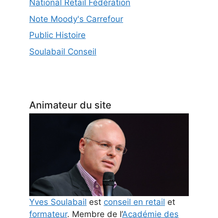
National Retail Fédération
Note Moody's Carrefour
Public Histoire
Soulabail Conseil
Animateur du site
Yves Soulabail
est
conseil en retail
et
formateur
. Membre de l’
Académie des