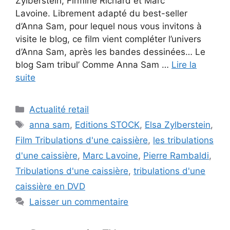
Zylberstein, Firmine Richard et Marc
Lavoine. Librement adapté du best-seller
d’Anna Sam, pour lequel nous vous invitons à
visite le blog, ce film vient compléter l’univers
d’Anna Sam, après les bandes dessinées… Le
blog Sam tribul’ Comme Anna Sam …
Lire la
suite
Catégories
Actualité retail
Étiquettes
anna sam
,
Editions STOCK
,
Elsa Zylberstein
,
Film Tribulations d'une caissière
,
les tribulations
d'une caissière
,
Marc Lavoine
,
Pierre Rambaldi
,
Tribulations d'une caissière
,
tribulations d'une
caissière en DVD
Laisser un commentaire