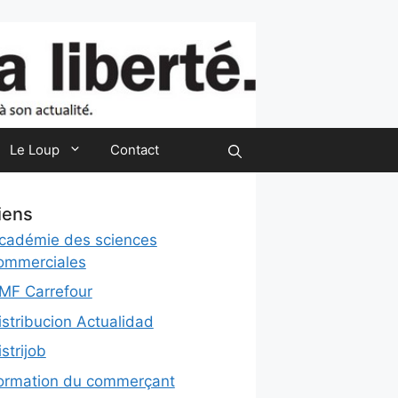
Le Loup
Contact
iens
cadémie des sciences
ommerciales
MF Carrefour
istribucion Actualidad
istrijob
ormation du commerçant