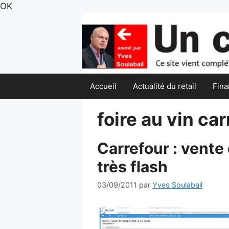
Aller
OK
au
contenu
Accueil
Actualité du retail
Fina
foire au vin ca
Carrefour : vente 
très flash
03/09/2011
par
Yves Soulabail