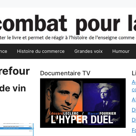
nce
Histoire du commerce
Grandes voix
Humour
rrefour
Documentaire TV
L
A
de vin
c
A
D
D
F