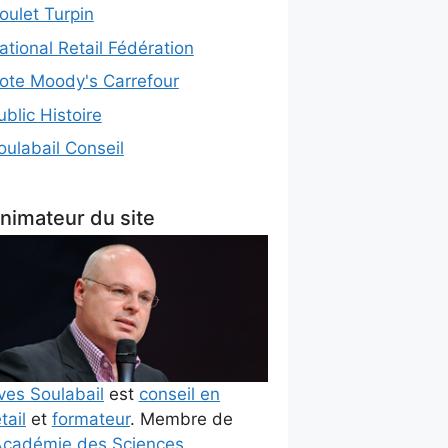
oulet Turpin
ational Retail Fédération
ote Moody's Carrefour
ublic Histoire
oulabail Conseil
nimateur du site
ves Soulabail
est
conseil en
tail
et
formateur
. Membre de
cadémie des Sciences