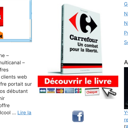
G
N
N
P
S
ne –
A
ulticanal –
fres
 clients web
ffre portait sur
ros débutant
nir
ffre
Y
’alcool …
Lire la
re
l’
A