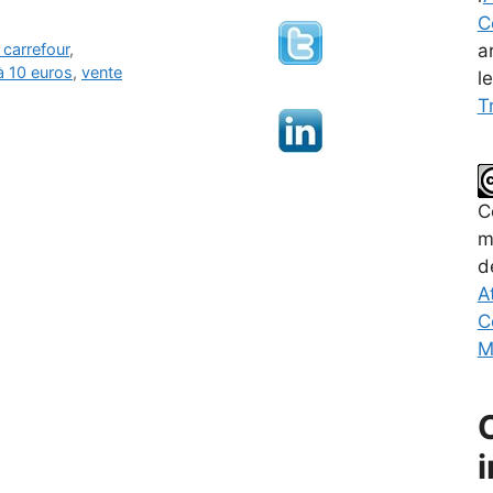
C
a
 carrefour
,
à 10 euros
,
vente
l
Tr
C
m
d
A
C
M