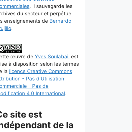
ommerciales
, il sauvegarde les
rchives du secteur et perpétue
es enseignements de
Bernardo
ujillo
.
ette
œuvre
de
Yves Soulabail
est
ise à disposition selon les termes
e la
licence Creative Commons
ttribution - Pas d'Utilisation
ommerciale - Pas de
odification 4.0 International
.
Ce site est
indépendant de la