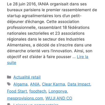
Le 28 juin 2016, l’ANIA organisait dans ses
bureaux parisiens le premier rassemblement de
startup agroalimentaires lors d’un petit-
déjeuner d’échange. Cette association
professionnelle, rassemblant 18 fédérations
nationales sectorielles et 23 associations
régionales dans le secteur des Industries
Alimentaires, a décidé de s’inscrire dans une
démarche orienté vers l’innovation. Ainsi, son
objectif est d’aider à faire pousser …
Lire la
suite
Catégories
Actualité retail
Étiquettes
Algama
,
ANIA
,
Clear Karma
,
Data Impact
,
Food Start
,
foodtech
,
Longonya
,
mesprovisions.com
,
WUJI AND CO