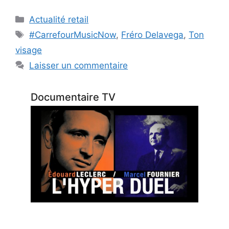
Catégories
Actualité retail
Étiquettes
#CarrefourMusicNow
,
Fréro Delavega
,
Ton
visage
Laisser un commentaire
Documentaire TV