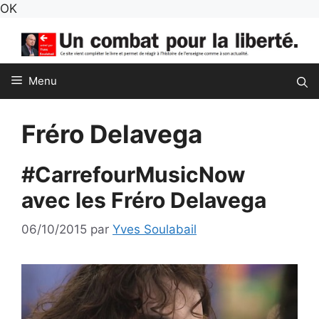
Aller
OK
au
contenu
Menu
Fréro Delavega
#CarrefourMusicNow
avec les Fréro Delavega
06/10/2015
par
Yves Soulabail