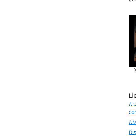
D
Li
Ac
co
AM
Di