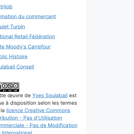
trijob
rmation du commerçant
ulet Turpin
ional Retail Fédération
te Moody's Carrefour
lic Histoire
ulabail Conseil
tte
œuvre
de
Yves Soulabail
est
e à disposition selon les termes
 la
licence Creative Commons
ribution - Pas d'Utilisation
mmerciale - Pas de Modification
 International
.