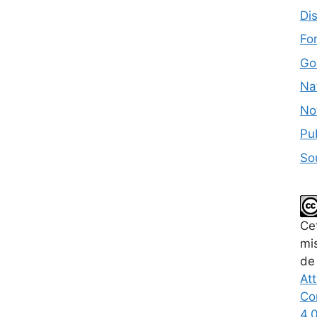
Dis
Fo
Go
Nat
No
Pub
So
Ce
mis
de
Att
Co
4.0