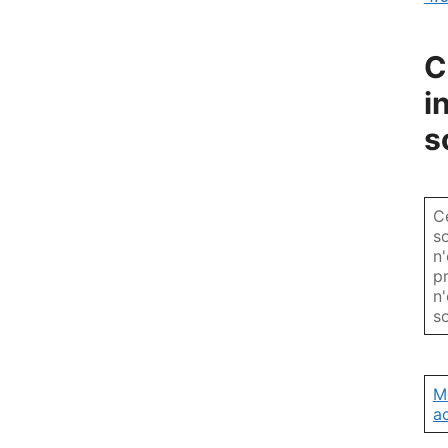
C
i
s
C
so
n
p
n
so
M
a