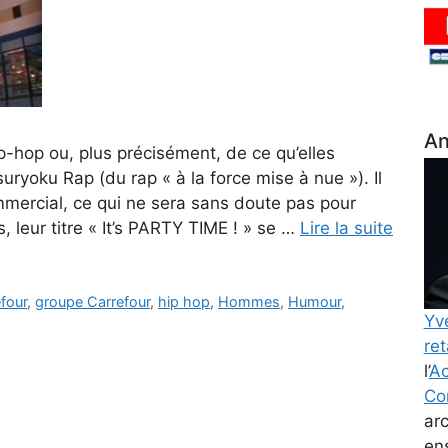
An
p-hop ou, plus précisément, de ce qu’elles
ryoku Rap (du rap « à la force mise à nue »). Il
commercial, ce qui ne sera sans doute pas pour
s, leur titre « It’s PARTY TIME ! » se …
Lire la suite
four
,
groupe Carrefour
,
hip hop
,
Hommes
,
Humour
,
Yv
ret
l’
Ac
Co
ar
en