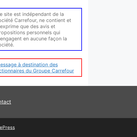
e site est indépendant de la
ociété Carrefour, ne contient et
'exprime que des avis et
ropositions personnels qui
'engagent en aucune façon la
ociété.
essage à destination des
ctionnaires du Groupe Carrefour
ntact
ePress