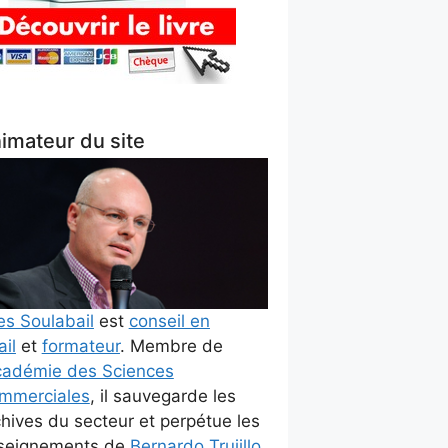
imateur du site
es Soulabail
est
conseil en
ail
et
formateur
. Membre de
adémie des Sciences
mmerciales
, il sauvegarde les
chives du secteur et perpétue les
seignements de
Bernardo Trujillo
.