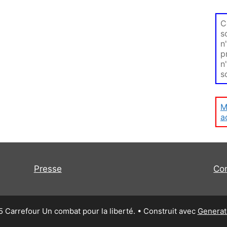
C
s
n
p
n
s
M
a
Presse
Co
 Carrefour Un combat pour la liberté.
• Construit avec
Generat