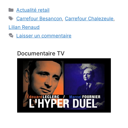
Catégories
Actualité retail
Étiquettes
Carrefour Besancon
,
Carrefour Chalezeule
,
Lilian Renaud
Laisser un commentaire
Documentaire TV