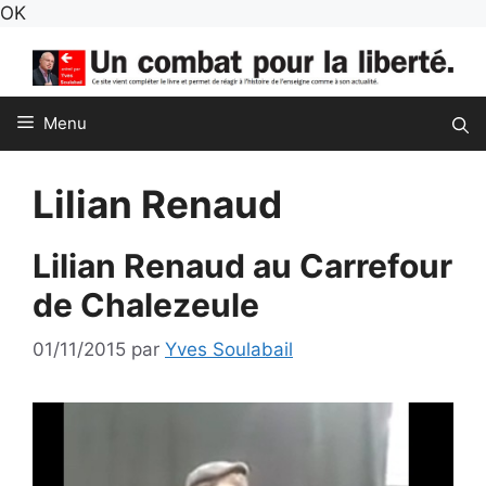
Aller
OK
au
contenu
Menu
Lilian Renaud
Lilian Renaud au Carrefour
de Chalezeule
01/11/2015
par
Yves Soulabail