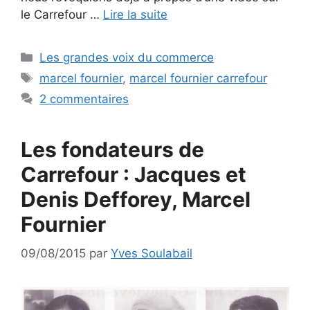
le Carrefour …
Lire la suite
Catégories
Les grandes voix du commerce
Étiquettes
marcel fournier
,
marcel fournier carrefour
2 commentaires
Les fondateurs de
Carrefour : Jacques et
Denis Defforey, Marcel
Fournier
09/08/2015
par
Yves Soulabail