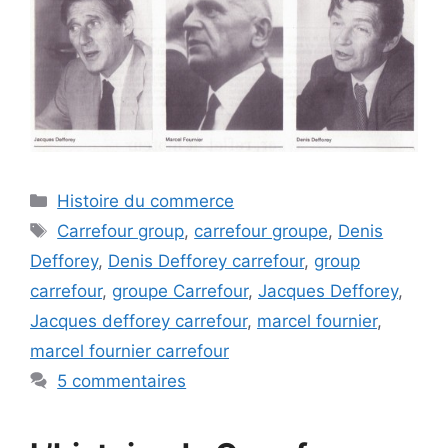
Catégories
Histoire du commerce
Étiquettes
Carrefour group
,
carrefour groupe
,
Denis
Defforey
,
Denis Defforey carrefour
,
group
carrefour
,
groupe Carrefour
,
Jacques Defforey
,
Jacques defforey carrefour
,
marcel fournier
,
marcel fournier carrefour
5 commentaires