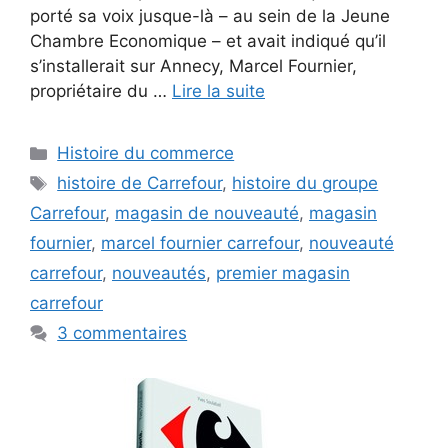
porté sa voix jusque-là – au sein de la Jeune
Chambre Economique – et avait indiqué qu’il
s’installerait sur Annecy, Marcel Fournier,
propriétaire du …
Lire la suite
Catégories
Histoire du commerce
Étiquettes
histoire de Carrefour
,
histoire du groupe
Carrefour
,
magasin de nouveauté
,
magasin
fournier
,
marcel fournier carrefour
,
nouveauté
carrefour
,
nouveautés
,
premier magasin
carrefour
3 commentaires