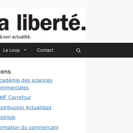
Le Loup
Contact
iens
cadémie des sciences
ommerciales
MF Carrefour
istribucion Actualidad
istrijob
ormation du commerçant