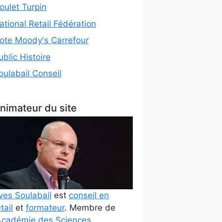
oulet Turpin
ational Retail Fédération
ote Moody's Carrefour
ublic Histoire
oulabail Conseil
nimateur du site
ves Soulabail
est
conseil en
tail
et
formateur
. Membre de
cadémie des Sciences