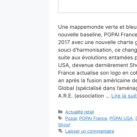
Une mappemonde verte et bleu 
nouvelle baseline, POPAI Franc
2017 avec une nouvelle charte 
souci d’harmonisation, ce chang
suite aux évolutions entamées 
USA, devenue dernièrement Sh
France actualise son logo en c
an après la fusion américaine 
Global (spécialisé dans l’amén
A.R.E. (association …
Lire la sui
Catégories
Actualité retail
Étiquettes
Popai
,
POPAI France
,
POPAI USA
,
Shop!
Laisser un commentaire