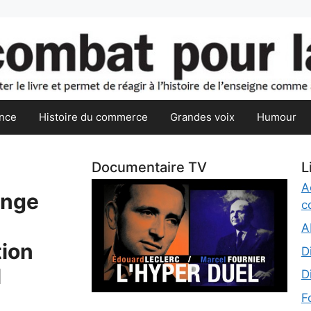
nce
Histoire du commerce
Grandes voix
Humour
Documentaire TV
L
A
ange
c
A
tion
D
l
D
F