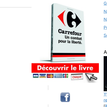
G
N
N
P
S
A
Y
re
l’
A