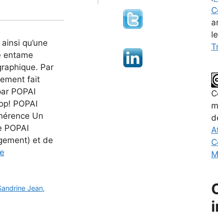
C
a
l
ainsi qu’une
Tr
e entame
graphique. Par
ement fait
par POPAI
C
op! POPAI
m
ohérence Un
d
de POPAI
A
agement) et de
C
te
M
Sandrine Jean
,