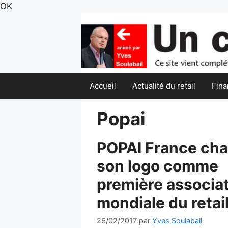
Aller
OK
au
contenu
Accueil
Actualité du retail
Fina
Popai
POPAI France ch
son logo comme
première associa
mondiale du retai
26/02/2017
par
Yves Soulabail