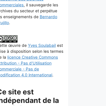
ommerciales
, il sauvegarde les
rchives du secteur et perpétue
es enseignements de
Bernardo
ujillo
.
ette
œuvre
de
Yves Soulabail
est
ise à disposition selon les termes
e la
licence Creative Commons
ttribution - Pas d'Utilisation
ommerciale - Pas de
odification 4.0 International
.
Ce site est
indépendant de la