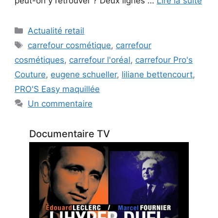
peut-on y retrouver ? Deux lignes …
Lire la suite
Catégories
Actualité retail
Étiquettes
carrefour cosmétique
,
carrefour
cosmétiques
,
carrefour l'oréal
,
carrefour Pro's
Couture
,
eugene schueller
,
liliane bettencourt
,
PRO'S Easy maquillée
Un commentaire
Documentaire TV