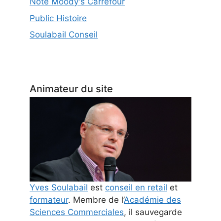
Note Moody's Carrefour
Public Histoire
Soulabail Conseil
Animateur du site
Yves Soulabail
est
conseil en retail
et
formateur
. Membre de l’
Académie des
Sciences Commerciales
, il sauvegarde