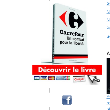
G
N
N
P
S
A
Y
re
l’
A