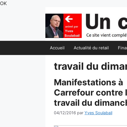
Aller
OK
au
contenu
Accueil
Actualité du retail
Fina
travail du dim
Manifestations à
Carrefour contre 
travail du dimanc
04/12/2016
par
Yves Soulabail