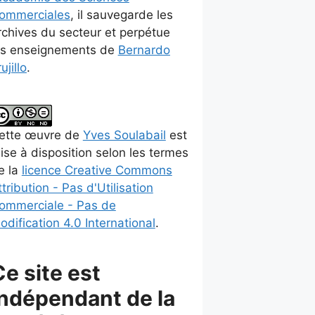
ommerciales
, il sauvegarde les
rchives du secteur et perpétue
es enseignements de
Bernardo
ujillo
.
ette
œuvre
de
Yves Soulabail
est
ise à disposition selon les termes
e la
licence Creative Commons
ttribution - Pas d'Utilisation
ommerciale - Pas de
odification 4.0 International
.
Ce site est
indépendant de la