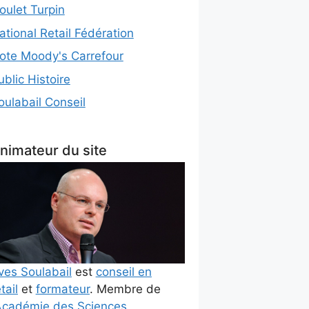
oulet Turpin
ational Retail Fédération
ote Moody's Carrefour
ublic Histoire
oulabail Conseil
nimateur du site
ves Soulabail
est
conseil en
tail
et
formateur
. Membre de
cadémie des Sciences