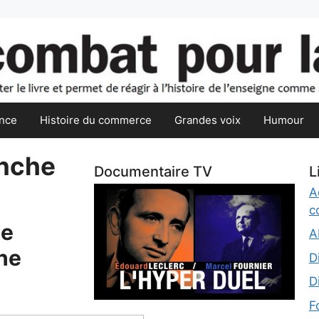
nce
Histoire du commerce
Grandes voix
Humour
anche
Documentaire TV
L
A
c
le
A
he
D
D
F