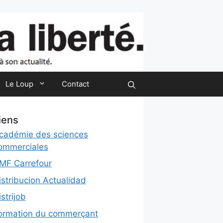
Le Loup
Contact
iens
cadémie des sciences
ommerciales
MF Carrefour
istribucion Actualidad
istrijob
ormation du commerçant