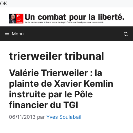
Aller
OK
au
contenu
Menu
trierweiler tribunal
Valérie Trierweiler : la
plainte de Xavier Kemlin
instruite par le Pôle
financier du TGI
06/11/2013
par
Yves Soulabail