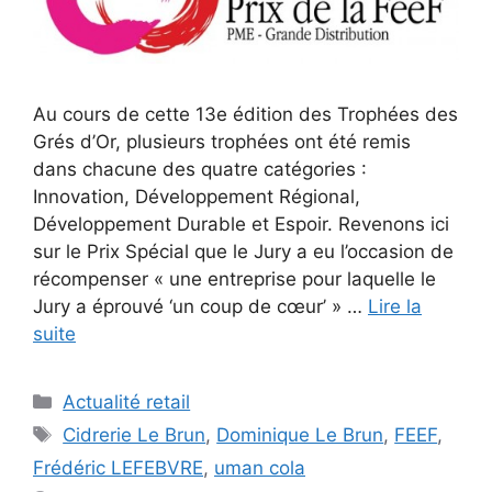
Au cours de cette 13e édition des Trophées des
Grés d’Or, plusieurs trophées ont été remis
dans chacune des quatre catégories :
Innovation, Développement Régional,
Développement Durable et Espoir. Revenons ici
sur le Prix Spécial que le Jury a eu l’occasion de
récompenser « une entreprise pour laquelle le
Jury a éprouvé ‘un coup de cœur’ » …
Lire la
suite
Catégories
Actualité retail
Étiquettes
Cidrerie Le Brun
,
Dominique Le Brun
,
FEEF
,
Frédéric LEFEBVRE
,
uman cola