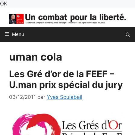
Aller
OK
au
contenu
Menu
uman cola
Les Gré d’or de la FEEF –
U.man prix spécial du jury
03/12/2011
par
Yves Soulabail