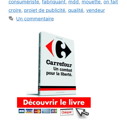
consumériste
,
fabriquant
,
mdd
,
mouette
,
on fait
croire
,
projet de publicité
,
qualité
,
vendeur
Un commentaire