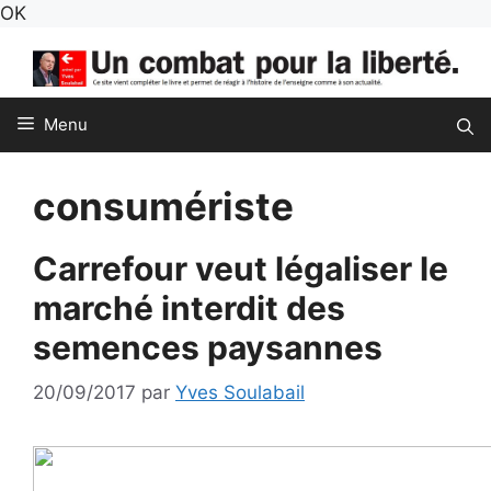
Aller
OK
au
contenu
Menu
consumériste
Carrefour veut légaliser le
marché interdit des
semences paysannes
20/09/2017
par
Yves Soulabail