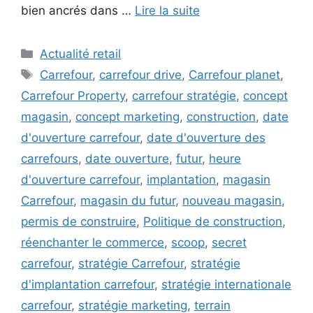
bien ancrés dans …
Lire la suite
Catégories
Actualité retail
Étiquettes
Carrefour
,
carrefour drive
,
Carrefour planet
,
Carrefour Property
,
carrefour stratégie
,
concept
magasin
,
concept marketing
,
construction
,
date
d'ouverture carrefour
,
date d'ouverture des
carrefours
,
date ouverture
,
futur
,
heure
d'ouverture carrefour
,
implantation
,
magasin
Carrefour
,
magasin du futur
,
nouveau magasin
,
permis de construire
,
Politique de construction
,
réenchanter le commerce
,
scoop
,
secret
carrefour
,
stratégie Carrefour
,
stratégie
d'implantation carrefour
,
stratégie internationale
carrefour
,
stratégie marketing
,
terrain