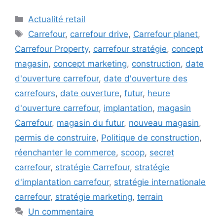
Catégories
Actualité retail
Étiquettes
Carrefour
,
carrefour drive
,
Carrefour planet
,
Carrefour Property
,
carrefour stratégie
,
concept
magasin
,
concept marketing
,
construction
,
date
d'ouverture carrefour
,
date d'ouverture des
carrefours
,
date ouverture
,
futur
,
heure
d'ouverture carrefour
,
implantation
,
magasin
Carrefour
,
magasin du futur
,
nouveau magasin
,
permis de construire
,
Politique de construction
,
réenchanter le commerce
,
scoop
,
secret
carrefour
,
stratégie Carrefour
,
stratégie
d'implantation carrefour
,
stratégie internationale
carrefour
,
stratégie marketing
,
terrain
Un commentaire