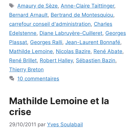
Étiquettes
Amaury de Sèze
,
Anne-Claire Taittinger
,
Bernard Arnault
,
Bertrand de Montesquiou
,
carrefour conseil d'administration
,
Charles
Edelstenne
,
Diane Labruyère-Cuilleret
,
Georges
Plassat
,
Georges Ralli
,
Jean-Laurent Bonnafé
,
Mathilde Lemoine
,
Nicolas Bazire
,
René Abate
,
René Brillet
,
Robert Halley
,
Sébastien Bazin
,
Thierry Breton
10 commentaires
Mathilde Lemoine et la
crise
29/10/2011
par
Yves Soulabail