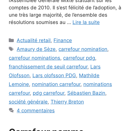
l’Assemblée Générale Mixte statuant sur les
comptes de 2010. Il s’est félicité de l’adoption, à
une très large majorité, de l’ensemble des
résolutions soumises au …
Lire la suite
Catégories
Actualité retail
,
Finance
Étiquettes
Amaury de Sèze
,
carrefour nomination
,
carrefour nominations
,
carrefour pdg
,
franchissement de seuil carrefour
,
Lars
Olofsson
,
Lars olofsson PDG
,
Mathilde
Lemoine
,
nomination carrefour
,
nominations
carrefour
,
pdg carrefour
,
Sébastien Bazin
,
société générale
,
Thierry Breton
4 commentaires