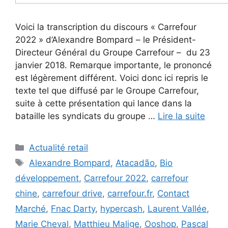
Voici la transcription du discours « Carrefour
2022 » d’Alexandre Bompard – le Président-
Directeur Général du Groupe Carrefour – du 23
janvier 2018. Remarque importante, le prononcé
est légèrement différent. Voici donc ici repris le
texte tel que diffusé par le Groupe Carrefour,
suite à cette présentation qui lance dans la
bataille les syndicats du groupe …
Lire la suite
Catégories
Actualité retail
Étiquettes
Alexandre Bompard
,
Atacadão
,
Bio
développement
,
Carrefour 2022
,
carrefour
chine
,
carrefour drive
,
carrefour.fr
,
Contact
Marché
,
Fnac Darty
,
hypercash
,
Laurent Vallée
,
Marie Cheval
,
Matthieu Malige
,
Ooshop
,
Pascal