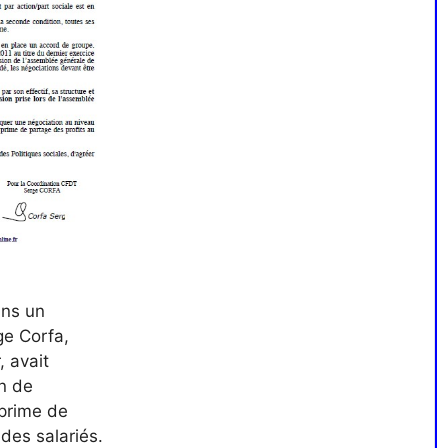
ans un
ge Corfa,
 avait
on de
 prime de
des salariés.