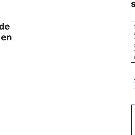
 de
 en