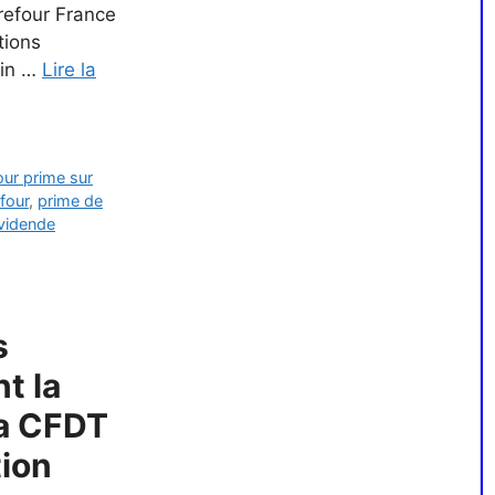
rrefour France
tions
fin …
Lire la
our prime sur
four
,
prime de
ividende
s
t la
La CFDT
tion