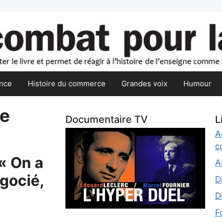
nce
Histoire du commerce
Grandes voix
Humour
de
Documentaire TV
L
A
c
« On a
A
gocié,
D
D
F