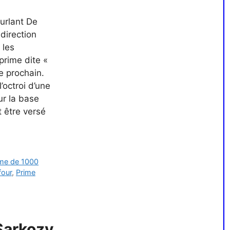
urlant De
 direction
 les
prime dite «
e prochain.
’octroi d’une
ur la base
t être versé
ime de 1000
four
,
Prime
Sarkozy