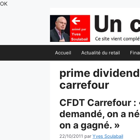
Aller
OK
au
contenu
Accueil
Actualité du retail
Fina
prime dividen
carrefour
CFDT Carrefour : 
demandé, on a né
on a gagné. »
22/10/2011
par
Yves Soulabail