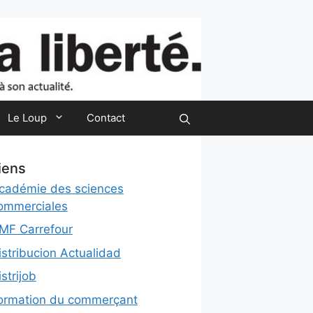
Le Loup
Contact
iens
cadémie des sciences
ommerciales
MF Carrefour
istribucion Actualidad
istrijob
ormation du commerçant