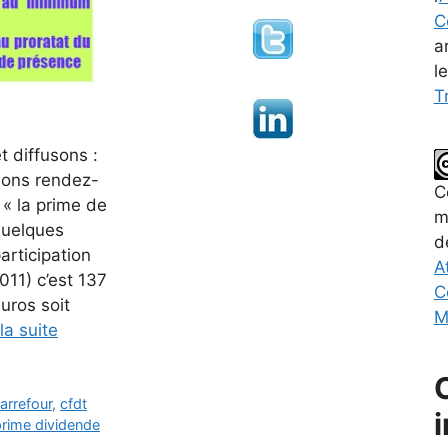
C
a
l
Tr
 diffusons :
ions rendez-
C
« la prime de
m
Quelques
d
articipation
A
011) c’est 137
C
uros soit
M
 la suite
rrefour
,
cfdt
prime dividende