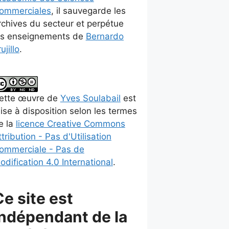
ommerciales
, il sauvegarde les
rchives du secteur et perpétue
es enseignements de
Bernardo
ujillo
.
ette
œuvre
de
Yves Soulabail
est
ise à disposition selon les termes
e la
licence Creative Commons
ttribution - Pas d'Utilisation
ommerciale - Pas de
odification 4.0 International
.
Ce site est
indépendant de la