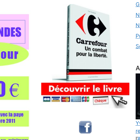
G
N
N
P
S
A
Y
re
l’
A