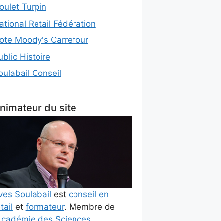
oulet Turpin
ational Retail Fédération
ote Moody's Carrefour
ublic Histoire
oulabail Conseil
nimateur du site
ves Soulabail
est
conseil en
tail
et
formateur
. Membre de
cadémie des Sciences