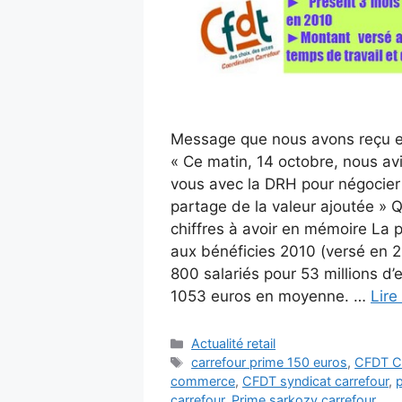
Message que nous avons reçu et
« Ce matin, 14 octobre, nous av
vous avec la DRH pour négocier 
partage de la valeur ajoutée » 
chiffres à avoir en mémoire La p
aux bénéficies 2010 (versé en 2
800 salariés pour 53 millions d’e
1053 euros en moyenne. …
Lire
Catégories
Actualité retail
Étiquettes
carrefour prime 150 euros
,
CFDT Ca
commerce
,
CFDT syndicat carrefour
,
carrefour
,
Prime sarkozy carrefour