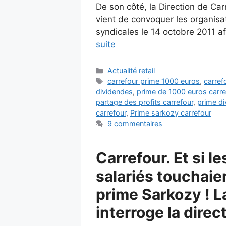
De son côté, la Direction de Ca
vient de convoquer les organisa
syndicales le 14 octobre 2011 a
suite
Catégories
Actualité retail
Étiquettes
carrefour prime 1000 euros
,
carref
dividendes
,
prime de 1000 euros carre
partage des profits carrefour
,
prime d
carrefour
,
Prime sarkozy carrefour
9 commentaires
Carrefour. Et si le
salariés touchaien
prime Sarkozy ! 
interroge la direc